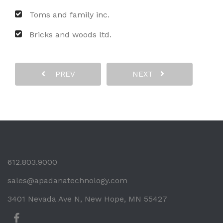
Toms and family inc.
Bricks and woods ltd.
PREV
NEXT
612.803.9000
sales@apadanatechnology.com
3401 Nevada Ave N, New Hope, MN 55427